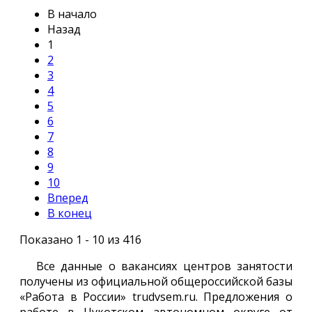
В начало
Назад
1
2
3
4
5
6
7
8
9
10
Вперед
В конец
Показано 1 - 10 из 416
Все данные о вакансиях центров занятости
получены из официальной общероссийской базы
«Работа в России» trudvsem.ru. Предложения о
работе в Чукотском автономном округе от