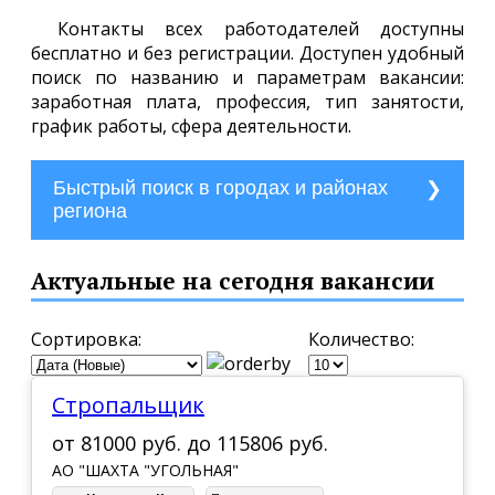
Контакты всех работодателей доступны
бесплатно и без регистрации. Доступен удобный
поиск по названию и параметрам вакансии:
заработная плата, профессия, тип занятости,
график работы, сфера деятельности.
Быстрый поиск в городах и районах
региона
г. Анадырь
Актуальные на сегодня вакансии
г. Билибино
г. Певек
Сортировка:
Количество:
пгт. Беринговский
Стропальщик
пгт. Мыс Шмидта
от
81000 руб.
до
115806 руб.
пгт. Провидения
АО "ШАХТА "УГОЛЬНАЯ"
пгт. Угольные Копи