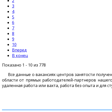
2
3
4
5
6
7
8
9
10
Вперед
В конец
Показано 1 - 10 из 778
Все данные о вакансиях центров занятости получе
области от прямых работодателей-партнеров нашего 
удаленная работа или вахта, работа без опыта и для с