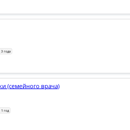
:
3 года
ки (семейного врача)
:
1 год