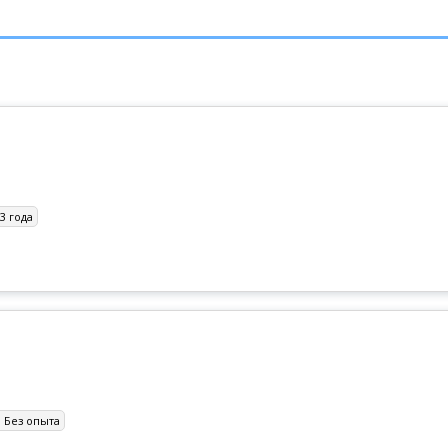
г. Каменка-Днепровская
г. Мелитополь
г. Молоча
3 года
:
Без опыта