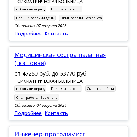
ПСИХИАТРИЧЕСКАЯ БОЛЬНИЦА
г. Краснознаменск
г. Калининград
Полная занятость
г. Ладушкин
Полный рабочий день
Опыт работы:
Без опыта
Обновлено: 07 августа 2026
г. Мамоново
Подробнее
Контакты
г. Неман
г. Нестеров
медицинская сестра палатная
г. Озёрск
(постовая)
г. Пионерский
от
47250 руб.
до
53770 руб.
г. Полесск
ПСИХИАТРИЧЕСКАЯ БОЛЬНИЦА
г. Калининград
Полная занятость
Сменная работа
г. Правдинск
Опыт работы:
Без опыта
г. Светлогорск
Обновлено: 07 августа 2026
г. Светлый
Подробнее
Контакты
г. Славск
г. Советск
Инженер-программист