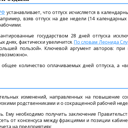
РФ
устанавливает, что отпуск исчисляется в календарн
апример, взяв отпуск на две недели (14 календарных
рабочими.
антированные государством 28 дней отпуска исключ
х днях, фактически увеличится.
По словам Леонида Сл
ольшей пользой». Ключевой аргумент авторов: при
невозможно».
общее количество оплачиваемых дней отпуска, а «во
тельных изменений, направленных на повышение соц
лизкими родственниками и о сокращенной рабочей неде
ь. Ему необходимо получить заключение Правительст
сеть от консенсуса между фракциями и позиции кабине
чета на предприятиях: