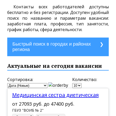
Контакты всех работодателей доступны
бесплатно и без регистрации. Доступен удобный
поиск по названию и параметрам вакансии:
заработная плата, профессия, тип занятости,
график работы, сфера деятельности.
Быстрый поиск в городах и районах
региона
г. Волгоград
Актуальные на сегодня вакансии
г. Волжский
г. Дубовка
Сортировка:
Количество:
г. Жирновск
Медицинская сестра диетическая
г. Калач-на-Дону
от
27093 руб.
до
47400 руб.
г. Камышин
ГБУЗ "ВОИБ № 2"
г. Котельниково