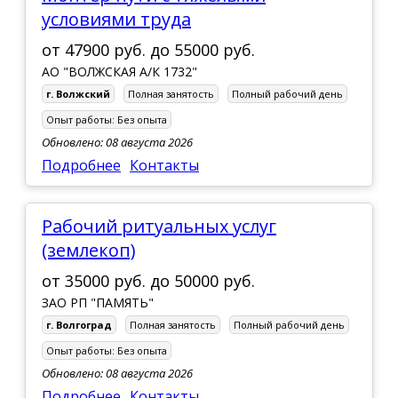
условиями труда
п. Городище
п. Даниловка
от
47900 руб.
до
55000 руб.
АО "ВОЛЖСКАЯ А/К 1732"
п. Елань
г. Волжский
Полная занятость
Полный рабочий день
п. Иловля
Опыт работы:
Без опыта
п. Новониколаевский
Обновлено: 08 августа 2026
Подробнее
Контакты
п. Октябрьский
п. Рудня
Рабочий ритуальных услуг
п. Светлый Яр
(землекоп)
п. Средняя Ахтуба
от
35000 руб.
до
50000 руб.
п. Чернышковский
ЗАО РП "ПАМЯТЬ"
с. Ольховка
г. Волгоград
Полная занятость
Полный рабочий день
с. Старая Полтавка
Опыт работы:
Без опыта
Обновлено: 08 августа 2026
ст. Алексеевская
Подробнее
Контакты