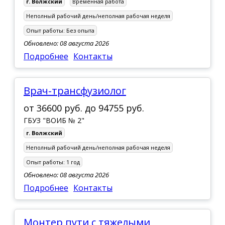
г. Волжский
Временная работа
г. Котово
Неполный рабочий день/неполная рабочая неделя
г. Краснослободск
Опыт работы:
Без опыта
Обновлено: 08 августа 2026
г. Ленинск
Подробнее
Контакты
г. Михайловка
г. Николаевск
Врач-трансфузиолог
г. Новоаннинский
от
36600 руб.
до
94755 руб.
г. Палласовка
ГБУЗ "ВОИБ № 2"
г. Петров Вал
г. Волжский
Неполный рабочий день/неполная рабочая неделя
г. Серафимович
Опыт работы:
1 год
г. Суровикино
Обновлено: 08 августа 2026
г. Урюпинск
Подробнее
Контакты
г. Фролово
п. Быково
Монтер пути с тяжелыми