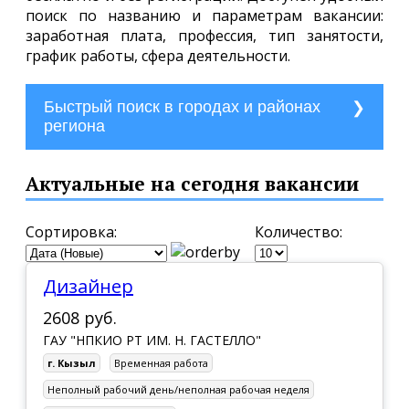
поиск по названию и параметрам вакансии:
заработная плата, профессия, тип занятости,
график работы, сфера деятельности.
Быстрый поиск в городах и районах
региона
г. Ак-Довурак
Актуальные на сегодня вакансии
г. Кызыл
г. Туран
Сортировка:
Количество:
г. Чадан
Дизайнер
г. Шагонар
2608 руб.
п. Каа-Хем
ГАУ "НПКИО РТ ИМ. Н. ГАСТЕЛЛО"
п. Хову-Аксы
г. Кызыл
Временная работа
с. Бай-Хаак
Неполный рабочий день/неполная рабочая неделя