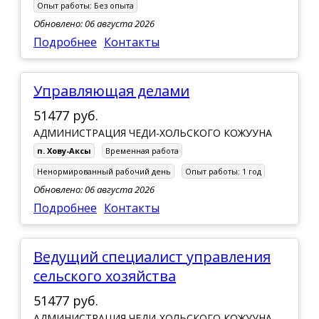
с. Кунгуртуг
Опыт работы:
Без опыта
Обновлено: 06 августа 2026
с. Кызыл-Мажалык
Подробнее
Контакты
с. Мугур-Аксы
с. Самагалтай
Управляющая делами
с. Сарыг-Сеп
51477 руб.
с. Суг-Аксы
АДМИНИСТРАЦИЯ ЧЕДИ-ХОЛЬСКОГО КОЖУУНА
с. Тоора-Хем
п. Хову-Аксы
Временная работа
Ненормированный рабочий день
Опыт работы:
1 год
с. Тээли
Обновлено: 06 августа 2026
с. Хандагайты
Подробнее
Контакты
с. Чаа-Холь
с. Эрзин
Ведущий специалист управления
сельского хозяйства
51477 руб.
АДМИНИСТРАЦИЯ ЧЕДИ-ХОЛЬСКОГО КОЖУУНА