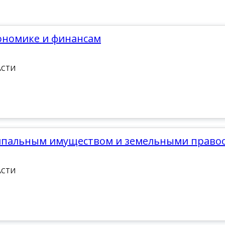
кономике и финансам
АСТИ
иципальным имуществом и земельными прав
АСТИ