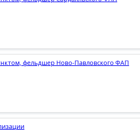
унктом, фельдшер Ново-Павловского ФАП
лизации